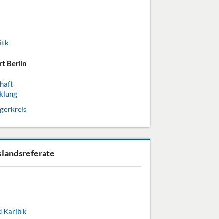
itk
t Berlin
chaft
cklung
gerkreis
slandsreferate
 Karibik