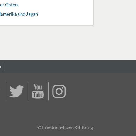
rer Osten
amerika und Japan
in
© Friedrich-Ebert-Stiftung