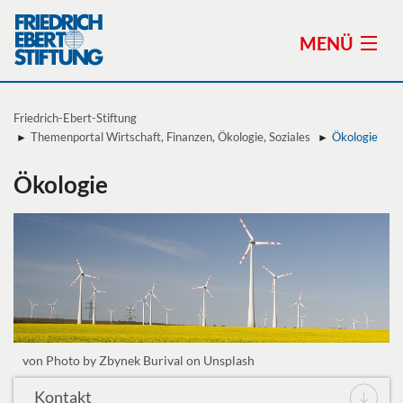
MENÜ
Friedrich-Ebert-Stiftung
Themenportal Wirtschaft, Finanzen, Ökologie, Soziales
Ökologie
Themen
Ökologie
Stiftung
Standorte
Preise der Friedrich-Ebert-Stiftung
Veranstaltungen
von Photo by Zbynek Burival on Unsplash
Publikationen
Kontakt