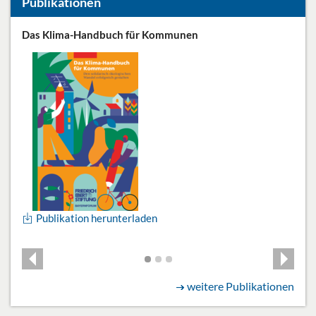
Publikationen
Das Klima-Handbuch für Kommunen
Uml
Zerz
Umd
P
Publikation herunterladen
P
weitere Publikationen