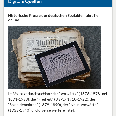
Digitale Quellen
Historische Presse der deutschen Sozialdemokratie
Edit
Die 
Sozi
Sozi
online
Bun
Sozi
Die 
Zugr
1890
w
"Soz
Im Volltext durchsuchbar: der "Vorwärts" (1876-1878 und
Hier
"Die
Tite
1891-1933), die "Freiheit" (USPD, 1918-1922), der
Frak
wiss
sozi
"Sozialdemokrat" (1879-1890), der "Neue Vorwärts"
Voll
inter
Zung
(1933-1940) und diverse weitere Titel.
w
w