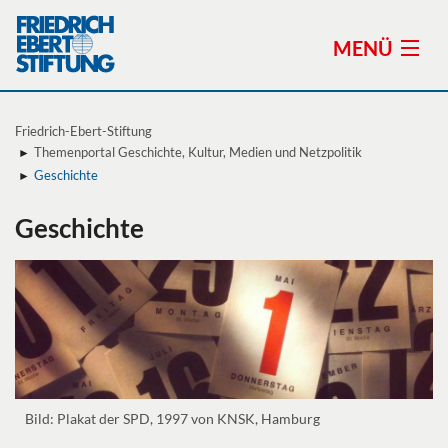
MENÜ
Friedrich-Ebert-Stiftung
Themenportal Geschichte, Kultur, Medien und Netzpolitik
Geschichte
Themen
Geschichte
Stiftung
Standorte
Preise der Friedrich-Ebert-Stiftung
Veranstaltungen
Publikationen
Bild: Plakat der SPD, 1997 von KNSK, Hamburg