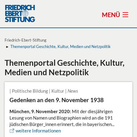
MENÜ
Friedrich-Ebert-Stiftung
Themenportal Geschichte, Kultur, Medien und Netzpolitik
Themen
Themenportal Geschichte, Kultur,
Stiftung
Medien und Netzpolitik
Standorte
| Politische Bildung | Kultur |
News
Preise der Friedrich-Ebert-Stiftung
Gedenken an den 9. November 1938
München, 9. November 2020:
Mit der diesjährigen
Veranstaltungen
Lesung von Namen und Biographien wird an die 191
jüdischen Bürger_innen erinnert, die in bayerischen...
Publikationen
weitere Informationen