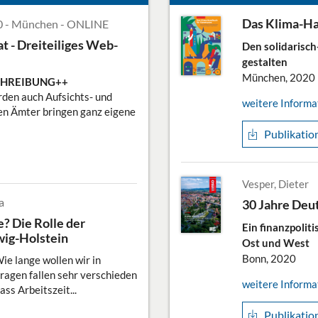
Das Klima-H
20 - München - ONLINE
t - Dreiteiliges Web-
Den solidarisch
gestalten
München, 2020
CHREIBUNG++
den auch Aufsichts- und
weitere Informa
en Ämter bringen ganz eigene
Publikatio
Vesper, Dieter
a
30 Jahre Deu
 Die Rolle der
Ein finanzpolit
swig-Holstein
Ost und West
Bonn, 2020
ie lange wollen wir in
ragen fallen sehr verschieden
weitere Informa
ass Arbeitszeit...
Publikatio