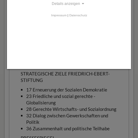
Details anzeigen
Impressum
|
Datenschutz
Inhalt
FRIEDRICH-EBERT-STIFTUNG
04 Für Soziale Demokratie
VORWORT
06 Vorwort
12 2014 in Bildern
STRATEGISCHE ZIELE FRIEDRICH-EBERT-
STIFTUNG
17 Erneuerung der ­Sozialen Demokratie
23 Friedliche und sozial gerechte ­
Globalisierung
28 Gerechte Wirtschafts- und Sozialordnung
32 Dialog zwischen Gewerkschaften und
Politik
36 Zusammenhalt und politische ­Teilhabe
PRESSESPIEGEL