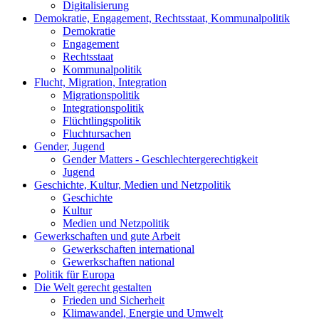
Digitalisierung
Demokratie, Engagement, Rechtsstaat, Kommunalpolitik
Demokratie
Engagement
Rechtsstaat
Kommunalpolitik
Flucht, Migration, Integration
Migrationspolitik
Integrationspolitik
Flüchtlingspolitik
Fluchtursachen
Gender, Jugend
Gender Matters - Geschlechtergerechtigkeit
Jugend
Geschichte, Kultur, Medien und Netzpolitik
Geschichte
Kultur
Medien und Netzpolitik
Gewerkschaften und gute Arbeit
Gewerkschaften international
Gewerkschaften national
Politik für Europa
Die Welt gerecht gestalten
Frieden und Sicherheit
Klimawandel, Energie und Umwelt