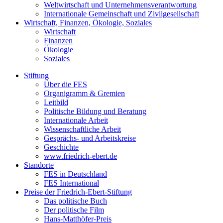
Weltwirtschaft und Unternehmensverantwortung
Internationale Gemeinschaft und Zivilgesellschaft
Wirtschaft, Finanzen, Ökologie, Soziales
Wirtschaft
Finanzen
Ökologie
Soziales
Stiftung
Über die FES
Organigramm & Gremien
Leitbild
Politische Bildung und Beratung
Internationale Arbeit
Wissenschaftliche Arbeit
Gesprächs- und Arbeitskreise
Geschichte
www.friedrich-ebert.de
Standorte
FES in Deutschland
FES International
Preise der Friedrich-Ebert-Stiftung
Das politische Buch
Der politische Film
Hans-Matthöfer-Preis