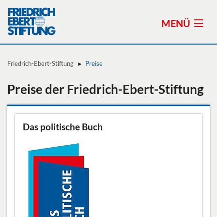
MENÜ
Friedrich-Ebert-Stiftung
Preise
Preise der Friedrich-Ebert-Stiftung
Themen
Stiftung
Das politische Buch
Standorte
Preise der Friedrich-Ebert-Stiftung
Veranstaltungen
Publikationen