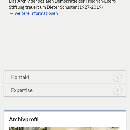
Das Archiv der sozialen Demokratie der Friedrich-Ebert-
Stiftung trauert um Dieter Schuster (1927-2019)
Bibliothek
weitere Informationen
Stipendien
Presse
DE
EN
FR
ES
Kontakt
Expertise
Archivprofil