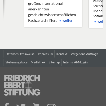
Persönli
großen, international
Stichtag
anerkannten
über die
geschichtswissenschaftlichen
Sozialde
Fachzeitschriften.
weiter
weite
Datenschutzhinweise
Impressum
Kontakt
Vergebene Aufträge
Stellenangebote
Mediathek
Sitemap
Intern / AM-Login