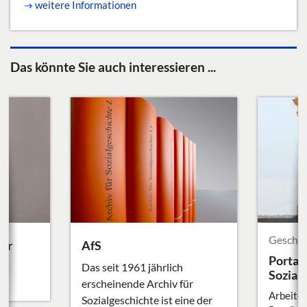
weitere Informationen
Das könnte Sie auch interessieren ...
Geschic
der
AfS
Portal
Das seit 1961 jährlich
Sozial
erscheinende Archiv für
Arbeite
Sozialgeschichte ist eine der